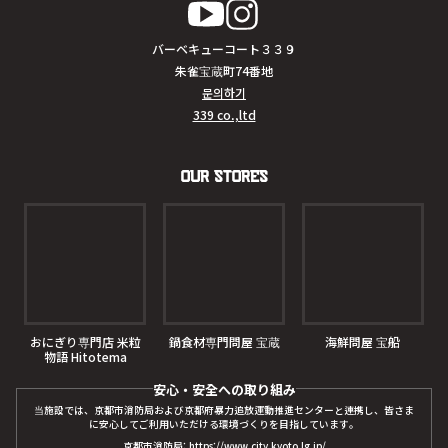
バーベキューコート３３９
朱雀宝蔵町74番地
문의하기
339 co.,ltd
Our Stores
おにぎり専門店 米粒
鍋食材専門問屋 宝蔵
海鮮問屋 宝船
物語 Hitotema
安心・安全への取り組み
当施設では、京都市消防局および京都府暴力追放運動推進センターと連携し、皆さま
に安心してご利用いただける環境づくりを目指しています。
京都市消防局: https://www.city.kyoto.lg.jp/