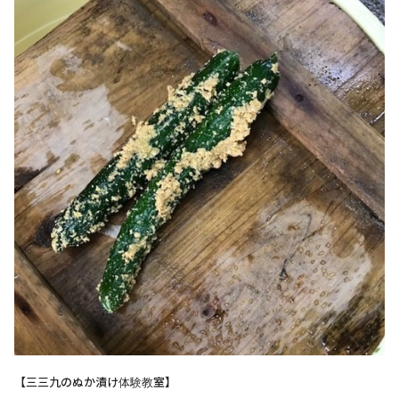
【三三九のぬか漬け体験教室】