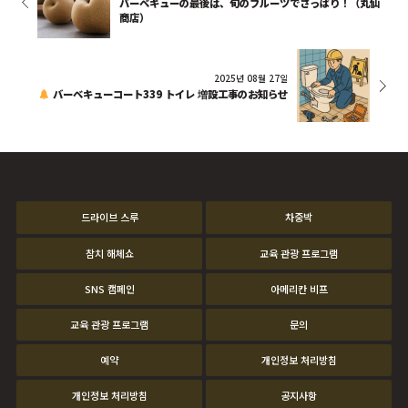
バーベキューの最後は、旬のフルーツでさっぱり！（丸仙
商店）
2025년 08월 27일
バーベキューコート339 トイレ 増設工事のお知らせ
드라이브 스루
차중박
참치 해체쇼
교육 관광 프로그램
SNS 캠페인
아메리칸 비프
교육 관광 프로그램
문의
예약
개인정보 처리방침
개인정보 처리방침
공지사항