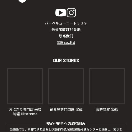
バーベキューコート３３９
朱雀宝蔵町74番地
联系我们
339 co.,ltd
Our Stores
おにぎり専門店 米粒
鍋食材専門問屋 宝蔵
海鮮問屋 宝船
物語 Hitotema
安心・安全への取り組み
当施設では、京都市消防局および京都府暴力追放運動推進センターと連携し、皆さま