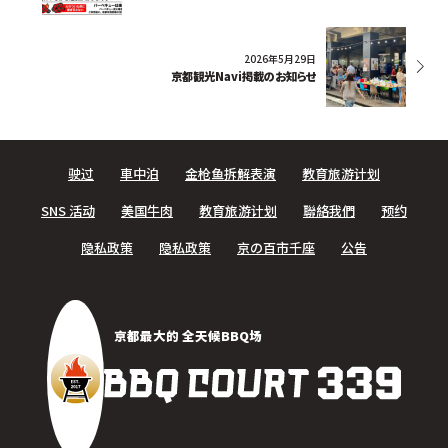
2026年5月29日
京都観光Navi掲載のお知らせ
驶过
車中泊
金枪鱼拆解表演
教育旅游计划
SNS 活动
美国牛肉
教育旅游计划
聯絡我們
预约
隐私政策
隐私政策
京の百市千座
公告
京都最大的 全天候BBQ场