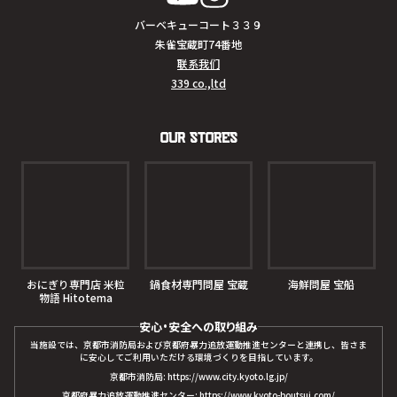
バーベキューコート３３９
朱雀宝蔵町74番地
联系我们
339 co.,ltd
Our Stores
おにぎり専門店 米粒
鍋食材専門問屋 宝蔵
海鮮問屋 宝船
物語 Hitotema
安心・安全への取り組み
当施設では、京都市消防局および京都府暴力追放運動推進センターと連携し、皆さま
に安心してご利用いただける環境づくりを目指しています。
京都市消防局: https://www.city.kyoto.lg.jp/
京都府暴力追放運動推進センター: https://www.kyoto-boutsui.com/