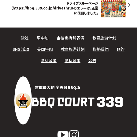
ドライブスルーページ
（https://bbq.339.co.jp/drivethru）のエラーは、正常
に復旧しました。
驶过
車中泊
金枪鱼拆解表演
教育旅游计划
SNS 活动
美国牛肉
教育旅游计划
聯絡我們
预约
隐私政策
隐私政策
公告
京都最大的 全天候BBQ场