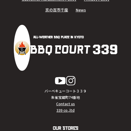
京の百市千座
News
All-Weather BBQ Place In Kyoto
バーベキューコート３３９
朱雀宝蔵町74番地
Contact us
339 co.,ltd
Our Stores