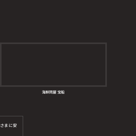
海鮮問屋 宝船
さまに安