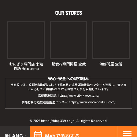
Our Stores
おにぎり専門店 米粒
鍋食材専門問屋 宝蔵
海鮮問屋 宝船
物語 Hitotema
安心・安全への取り組み
当施設では、京都市消防局および京都府暴力追放運動推進センターと連携し、皆さま
に安心してご利用いただける環境づくりを目指しています。
京都市消防局: https://www.city.kyoto.lg.jp/
京都府暴力追放運動推進センター: https://www.kyoto-boutsui.com/
© 2026
https://bbq.339.co.jp
, All rights Reserved.
Webで予約する