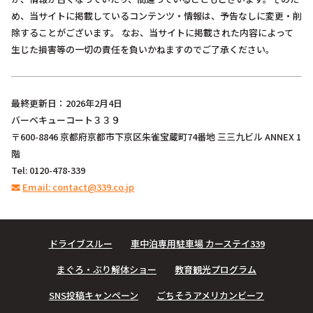
め、当サイトに掲載しているコンテンツ・情報は、予告なしに変更・削
除することがございます。 なお、当サイトに掲載された内容によって
生じた損害等の一切の責任を負いかねますのでご了承ください。
最終更新日：2026年2月4日
バーベキューコート３３９
〒600-8846 京都府京都市下京区朱雀宝蔵町74番地 三三九ビル ANNEX 1
階
Tel: 0120-478-339
Email: contact@339.co.jp
ドライブスルー
車中泊専用駐車場 カーステイ339
まぐろ・ぶり解体ショー
教育観光プログラム
SNS投稿キャンペーン
ごちそうアメリカンビーフ